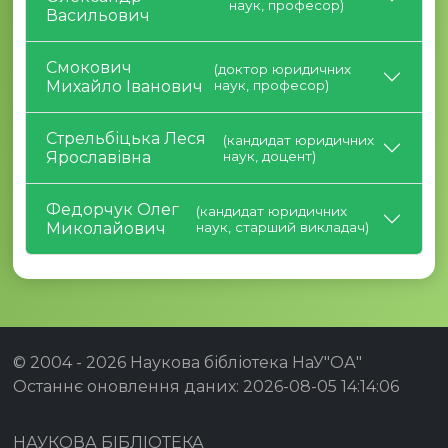
наук, професор)
Васильович
Смокович
(доктор юридичних
Михайло Іванович
наук, професор)
Стрельбіцька Леся
(кандидат юридичних
Ярославівна
наук, доцент)
Федорчук Олег
(кандидат юридичних
Миколайович
наук, старший викладач)
© 2004 -
2026 Наукова бібліотека НаУ"ОА"
Останнє оновлення даних: 2026-08-05 14:14:06
НАУКОВА БІБЛІОТЕКА