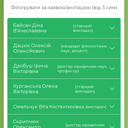
Байсан Діна
(старший
В'ячеславівна
викладач)
Дацюк Олексій
(кандидат філологічних
Олексійович
наук, доцент)
Дробуш Ірина
(доктор юридичних наук,
Вікторівна
професор)
Курганська Олена
(старший
Вікторівна
викладач)
Омельчук Віта Костянтинівна
(викладач)
Скрипнюк
(доктор юридичних
Олександр