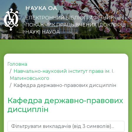
НАУКА ОА
ЕЛЕКТРОННИЙ БІБЛІОГРАФІЧНИЙ
ПОКАЖЧИК ПРАЦЬ ВЧЕНИХ (ДОКТОРІВ
НАУК) НАУОА
Головна
Навчально-науковий інститут права ім. І.
Малиновського
Кафедра державно-правових дисциплін
Кафедра державно-правових
дисциплін